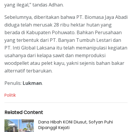
yang ilegal,” tandas Adhan.
Sebelumnya, diberitakan bahwa PT. Biomasa Jaya Abadi
diduga telah merusak 28 ribu hektar hutan yang
berada di Kabupaten Pohuwato. Bahkan Perusahaan
yang terbentuk dari PT. Banyan Tumbuh Lestari dan
PT. Inti Global Laksana itu telah memanipulasi kegiatan
usahanya dari kelapa sawit dan memproduksi
woodpellet
atau pelet kayu, yakni sejenis bahan bakar
alternatif terbarukan.
Penulis:
Lukman
.
C
Politik
a
t
e
Related Content
g
o
Dana Hibah KONI Diusut, Sofyan Puhi
r
Dipanggil Kejati