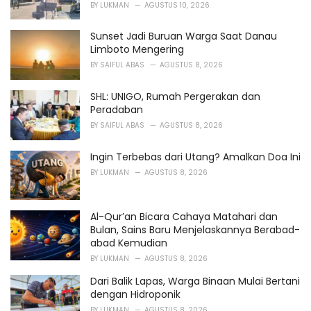
i
BY
LUKMAN
AGUSTUS 10, 2026
e
s
Sunset Jadi Buruan Warga Saat Danau
:
Limboto Mengering
BY
SAIFUL ABAS
AGUSTUS 8, 2026
SHL: UNIGO, Rumah Pergerakan dan
Peradaban
BY
SAIFUL ABAS
AGUSTUS 8, 2026
Ingin Terbebas dari Utang? Amalkan Doa Ini
BY
LUKMAN
AGUSTUS 8, 2026
Al-Qur’an Bicara Cahaya Matahari dan
Bulan, Sains Baru Menjelaskannya Berabad-
abad Kemudian
BY
LUKMAN
AGUSTUS 8, 2026
Dari Balik Lapas, Warga Binaan Mulai Bertani
dengan Hidroponik
BY
LUKMAN
AGUSTUS 8, 2026