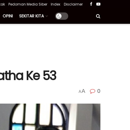
tak
Pedoman Media Siber
Index
Disclaimer
OPINI
SEKITAR KITA
atha Ke 53
0
A
A