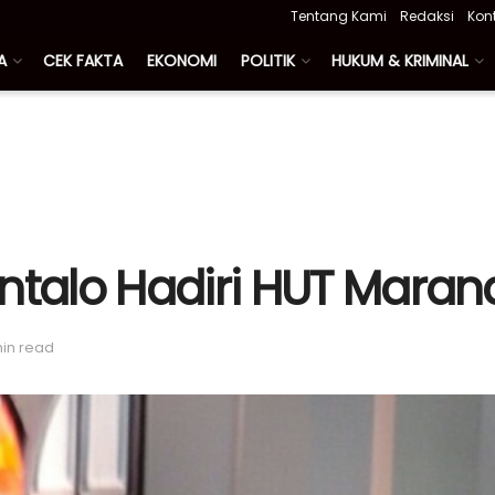
Tentang Kami
Redaksi
Kon
A
CEK FAKTA
EKONOMI
POLITIK
HUKUM & KRIMINAL
ntalo Hadiri HUT Maran
min read