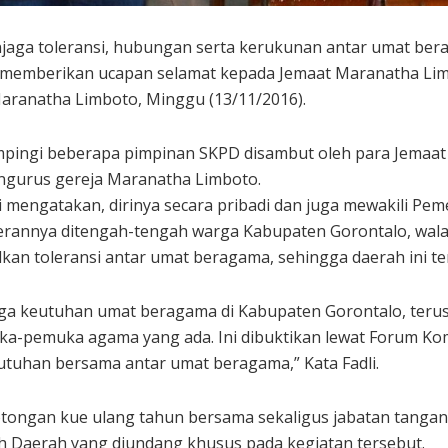
aga toleransi, hubungan serta kerukunan antar umat bera
us memberikan ucapan selamat kepada Jemaat Maranatha L
Maranatha Limboto, Minggu (13/11/2016).
ampingi beberapa pimpinan SKPD disambut oleh para Jemaa
ngurus gereja Maranatha Limboto.
 mengatakan, dirinya secara pribadi dan juga mewakili Pe
perannya ditengah-tengah warga Kabupaten Gorontalo, wal
kan toleransi antar umat beragama, sehingga daerah ini t
a keutuhan umat beragama di Kabupaten Gorontalo, terus
ka-pemuka agama yang ada. Ini dibuktikan lewat Forum Ko
tuhan bersama antar umat beragama,” Kata Fadli.
motongan kue ulang tahun bersama sekaligus jabatan tan
 Daerah yang diundang khusus pada kegiatan tersebut.