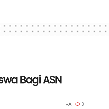
iswa Bagi ASN
0
A
A