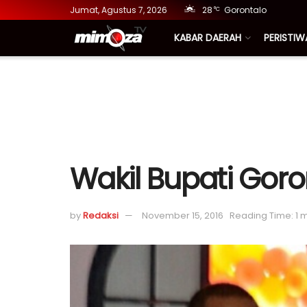
Jumat, Agustus 7, 2026
28
Gorontalo
°C
KABAR DAERAH
PERISTIW
Wakil Bupati Goro
by
Redaksi
November 15, 2016
Reading Time: 1 