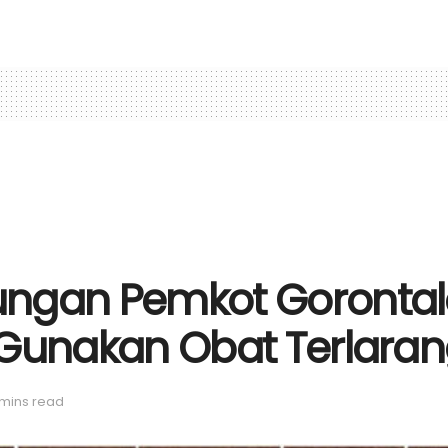
gkungan Pemkot Goronta
if Gunakan Obat Terlara
 mins read