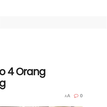
lo 4 Orang
ng
0
A
A