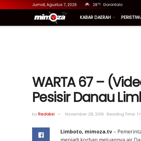
Jumat, Agustus 7, 2026
28
Gorontalo
°C
KABAR DAERAH
PERISTIW
WARTA 67 – (Vide
Pesisir Danau Li
by
Redaksi
November 28, 2016
Reading Time: 1 
Limboto, mimoza.tv
– Pemerinta
menjadi korban meluapnya air Da