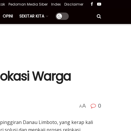
tak
Pedoman Media Siber
Index
Disclaimer
OPINI
SEKITAR KITA
lokasi Warga
0
A
A
inggiran Danau Limboto, yang kerap kali
 solusi dan menkaji proses relokasi