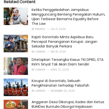
Related Content
:
r
i
Ketika Penggeledahan Jampidsus
e
Mengguncang Benteng Penegakan Hukum,
s
Ujian Terbesar Bernama Equality Before
:
The Law
BY
REDAKSI
JULI 11, 2026
Kajati Gorontalo Minta Aspidsus Baru
Percepat Penanganan Korupsi: Jangan
Sekadar Banyak Perkara
BY
LUKMAN
MEI 18, 2026
Ditetapkan Tersangka Kasus TKI DPRD, STA
Kirim Sinyal Tak Akan Diam Sendiri
BY
LUKMAN
APRIL 27, 2026
Korupsi di Gorontalo, Sebuah
Pengkhianatan terhadap Falsafah
BY
LUKMAN
DESEMBER 30, 2025
Anggaran Desa Dikorupsi, Kades dan Ketua
BUMDes Buntulia Diborgol Kejaksaan