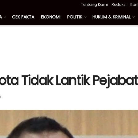
Tentang Kami
Redaksi
Kon
A
CEK FAKTA
EKONOMI
POLITIK
HUKUM & KRIMINAL
ta Tidak Lantik Pejabat 
d