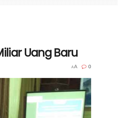
iliar Uang Baru
0
A
A