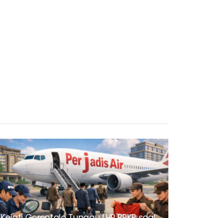
Kejati Gorontalo Tunggu LHP BPKP soal