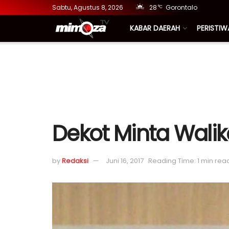
Sabtu, Agustus 8, 2026
28
Gorontalo
°C
KABAR DAERAH
PERISTIW
Dekot Minta Waliko
by
Redaksi
Juni 16, 2017
Reading Time: 1 min rea