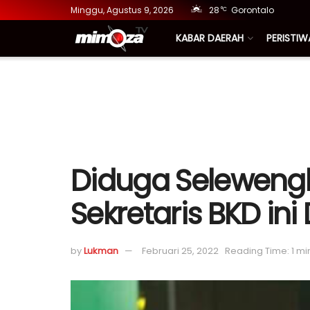
Minggu, Agustus 9, 2026
28
Gorontalo
°C
KABAR DAERAH
PERISTIW
Diduga Seleweng
Sekretaris BKD in
by
Lukman
Februari 25, 2022
Reading Time: 1 mi