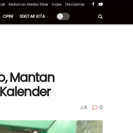
tak
Pedoman Media Siber
Index
Disclaimer
OPINI
SEKITAR KITA
o, Mantan
 Kalender
0
A
A