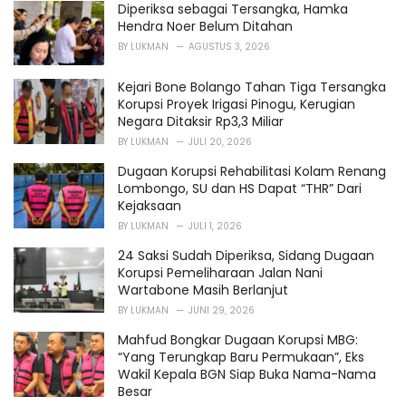
s
Diperiksa sebagai Tersangka, Hamka
:
Hendra Noer Belum Ditahan
BY
LUKMAN
AGUSTUS 3, 2026
Kejari Bone Bolango Tahan Tiga Tersangka
Korupsi Proyek Irigasi Pinogu, Kerugian
Negara Ditaksir Rp3,3 Miliar
BY
LUKMAN
JULI 20, 2026
Dugaan Korupsi Rehabilitasi Kolam Renang
Lombongo, SU dan HS Dapat “THR” Dari
Kejaksaan
BY
LUKMAN
JULI 1, 2026
24 Saksi Sudah Diperiksa, Sidang Dugaan
Korupsi Pemeliharaan Jalan Nani
Wartabone Masih Berlanjut
BY
LUKMAN
JUNI 29, 2026
Mahfud Bongkar Dugaan Korupsi MBG:
“Yang Terungkap Baru Permukaan”, Eks
Wakil Kepala BGN Siap Buka Nama-Nama
Besar