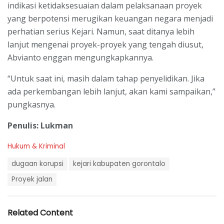
indikasi ketidaksesuaian dalam pelaksanaan proyek
yang berpotensi merugikan keuangan negara menjadi
perhatian serius Kejari. Namun, saat ditanya lebih
lanjut mengenai proyek-proyek yang tengah diusut,
Abvianto enggan mengungkapkannya.
“Untuk saat ini, masih dalam tahap penyelidikan. Jika
ada perkembangan lebih lanjut, akan kami sampaikan,”
pungkasnya.
Penulis: Lukman
C
Hukum & Kriminal
a
T
t
dugaan korupsi
kejari kabupaten gorontalo
a
e
g
Proyek jalan
g
s
o
:
r
i
Related Content
e