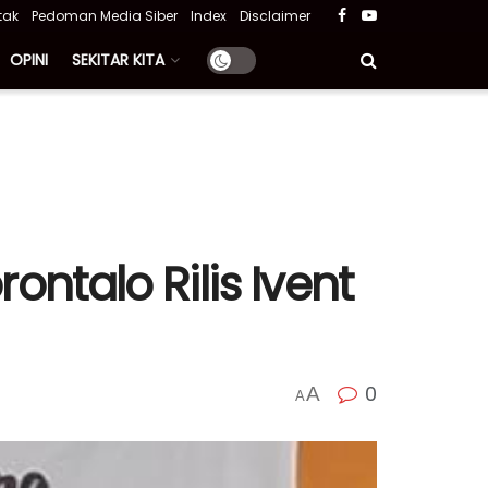
tak
Pedoman Media Siber
Index
Disclaimer
OPINI
SEKITAR KITA
ontalo Rilis Ivent
0
A
A