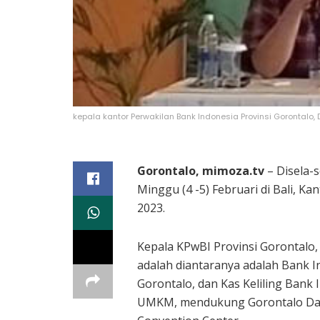
kepala kantor Perwakilan Bank Indonesia Provinsi Gorontalo,
Gorontalo, mimoza.tv
– Disela-
Minggu (4 -5) Februari di Bali, K
2023.
Kepala KPwBI Provinsi Gorontalo
adalah diantaranya adalah Bank I
Gorontalo, dan Kas Keliling Bank 
UMKM, mendukung Gorontalo Day d