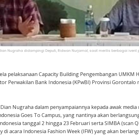
 Dian Nugraha didampingi Deputi, Ridwan Nurjamal, saat merilis berbagai ivent 
sela pelaksanaan Capacity Building Pengembangan UMKM Hij
antor Perwakilan Bank Indonesia (KPwBI) Provinsi Gorontalo 
, Dian Nugraha dalam penyampaiannya kepada awak media m
ndonesia Goes To Campus, yang nantinya akan berlangsung 
Indonesia tanggal 2 hingga 23 Februari serta SIMBA (scan Q
i acara Indonesia Fashion Week (IFW) yang akan berlangsu