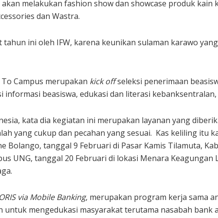
 akan melakukan fashion show dan showcase produk kain k
cessories dan Wastra.
tahun ini oleh IFW, karena keunikan sulaman karawo yang b
es To Campus merupakan
kick off
seleksi penerimaan beasisw
asi informasi beasiswa, edukasi dan literasi kebanksentrala
nesia, kata dia kegiatan ini merupakan layanan yang dibe
ah yang cukup dan pecahan yang sesuai. Kas keliling itu kat
e Bolango, tanggal 9 Februari di Pasar Kamis Tilamuta, Ka
mpus UNG, tanggal 20 Februari di lokasi Menara Keagungan 
aga.
ORIS via Mobile Banking
, merupakan program kerja sama an
n untuk mengedukasi masyarakat terutama nasabah bank