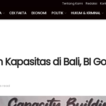
Tentang Kami
Redaksi
Kon
A
CEK FAKTA
EKONOMI
POLITIK
HUKUM & KRIMINAL
Kapasitas di Bali, BI Gor
ns read