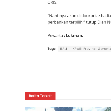
ORIS.
“Nantinya akan di doorprize hadi
perbankan terpilih,” tutup Dian 
Pewarta
: Lukman.
Tags:
BALI
KPwBI Provinsi Goront
Berita
Terkait