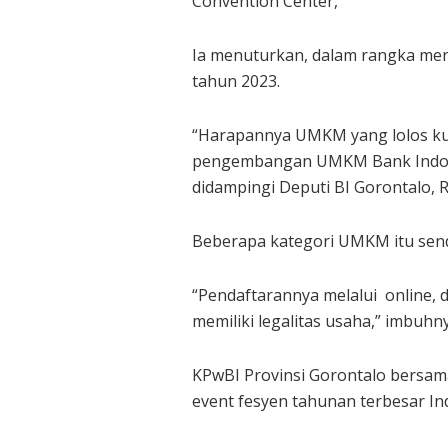
Convention Center,
Ia menuturkan, dalam rangka men
tahun 2023.
“Harapannya UMKM yang lolos kur
pengembangan UMKM Bank Indon
didampingi Deputi BI Gorontalo, 
Beberapa kategori UMKM itu sendir
“Pendaftarannya melalui online, 
memiliki legalitas usaha,” imbuhny
KPwBI Provinsi Gorontalo bersama
event fesyen tahunan terbesar In