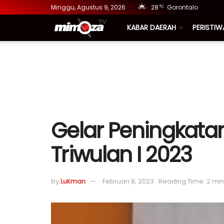
Minggu, Agustus 9, 2026
28
Gorontalo
°C
KABAR DAERAH
PERISTIW
Gelar Peningkatan 
Triwulan I 2023
by
Lukman
Februari 8, 2023
Reading Time: 2 mi