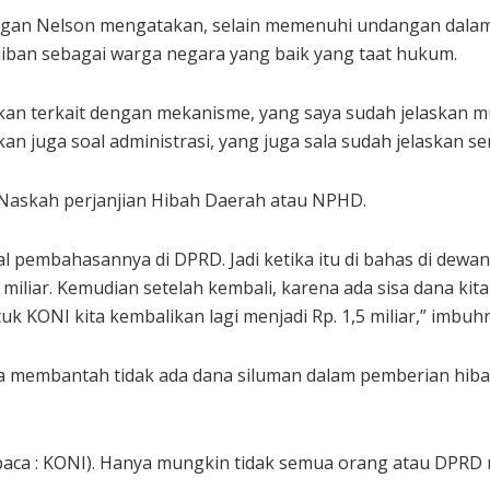
ngan Nelson mengatakan, selain memenuhi undangan dalam
iban sebagai warga negara yang baik yang taat hukum.
akan terkait dengan mekanisme, yang saya sudah jelaskan m
an juga soal administrasi, yang juga sala sudah jelaskan s
 Naskah perjanjian Hibah Daerah atau NPHD.
al pembahasannya di DPRD. Jadi ketika itu di bahas di dewan
tu miliar. Kemudian setelah kembali, karena ada sisa dana kit
uk KONI kita kembalikan lagi menjadi Rp. 1,5 miliar,” imbuh
ya membantah tidak ada dana siluman dalam pemberian hiba
 (baca : KONI). Hanya mungkin tidak semua orang atau DPR