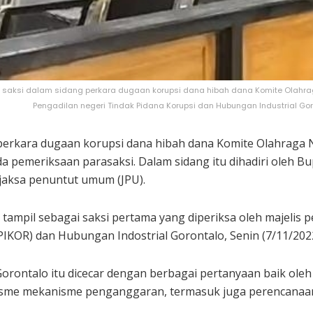
i saksi dalam sidang perkara dugaan korupsi dana hibah dana Komite Olahraga
Pengadilan negeri Tindak Pidana Korupsi dan Hubungan Industrial Goro
perkara dugaan korupsi dana hibah dana Komite Olahraga N
a pemeriksaan parasaksi. Dalam sidang itu dihadiri oleh Bu
 jaksa penuntut umum (JPU).
tampil sebagai saksi pertama yang diperiksa oleh majelis p
PIKOR) dan Hubungan Indostrial Gorontalo, Senin (7/11/2022
rontalo itu dicecar dengan berbagai pertanyaan baik oleh 
sme mekanisme penganggaran, termasuk juga perencanaan