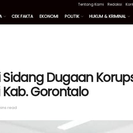
Tentang Kami
Redaksi
Kon
A
CEK FAKTA
EKONOMI
POLITIK
HUKUM & KRIMINAL
di Sidang Dugaan Korups
 Kab. Gorontalo
mins read