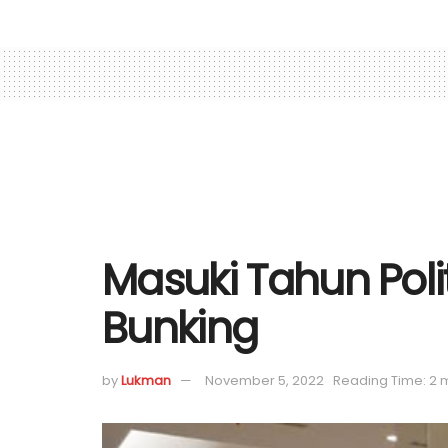
Masuki Tahun Pol
Bunking
by
Lukman
November 5, 2022
Reading Time: 2 