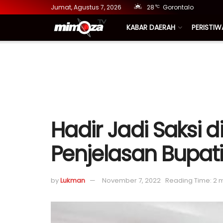
Jumat, Agustus 7, 2026
28
Gorontalo
°C
KABAR DAERAH
PERISTIW
Hadir Jadi Saksi 
Penjelasan Bupati
by
Lukman
November 7, 2022
Reading Time: 2 