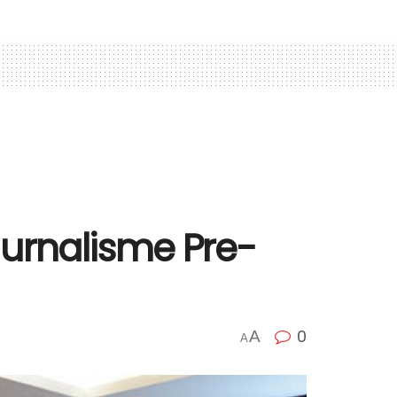
Jurnalisme Pre-
0
A
A