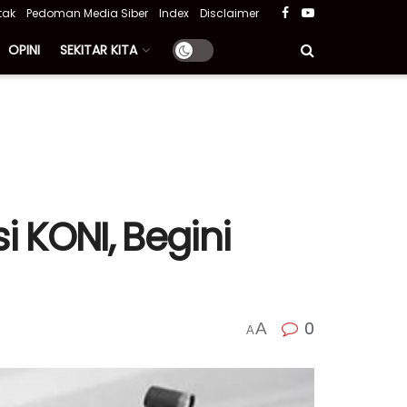
tak
Pedoman Media Siber
Index
Disclaimer
OPINI
SEKITAR KITA
i KONI, Begini
0
A
A