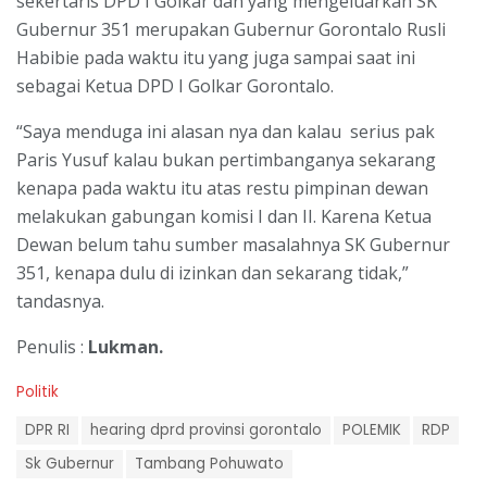
sekertaris DPD I Golkar dan yang mengeluarkan SK
Gubernur 351 merupakan Gubernur Gorontalo Rusli
Habibie pada waktu itu yang juga sampai saat ini
sebagai Ketua DPD I Golkar Gorontalo.
“Saya menduga ini alasan nya dan kalau serius pak
Paris Yusuf kalau bukan pertimbanganya sekarang
kenapa pada waktu itu atas restu pimpinan dewan
melakukan gabungan komisi I dan II. Karena Ketua
Dewan belum tahu sumber masalahnya SK Gubernur
351, kenapa dulu di izinkan dan sekarang tidak,”
tandasnya.
Penulis :
Lukman.
C
Politik
a
T
t
DPR RI
hearing dprd provinsi gorontalo
POLEMIK
RDP
a
e
g
Sk Gubernur
Tambang Pohuwato
g
s