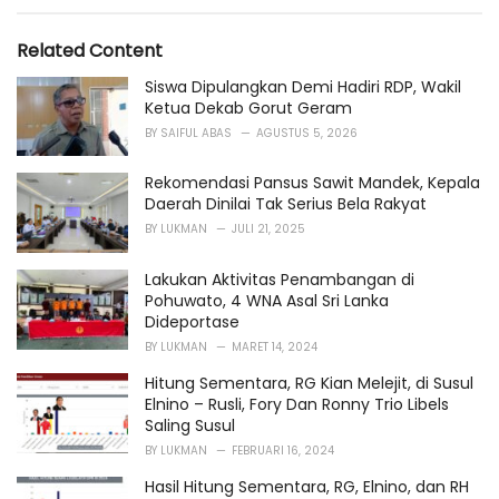
o
:
r
i
Related Content
e
s
Siswa Dipulangkan Demi Hadiri RDP, Wakil
:
Ketua Dekab Gorut Geram
BY
SAIFUL ABAS
AGUSTUS 5, 2026
Rekomendasi Pansus Sawit Mandek, Kepala
Daerah Dinilai Tak Serius Bela Rakyat
BY
LUKMAN
JULI 21, 2025
Lakukan Aktivitas Penambangan di
Pohuwato, 4 WNA Asal Sri Lanka
Dideportase
BY
LUKMAN
MARET 14, 2024
Hitung Sementara, RG Kian Melejit, di Susul
Elnino – Rusli, Fory Dan Ronny Trio Libels
Saling Susul
BY
LUKMAN
FEBRUARI 16, 2024
Hasil Hitung Sementara, RG, Elnino, dan RH