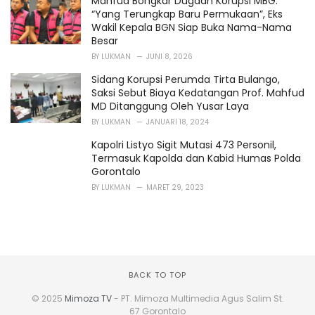
Mahfud Bongkar Dugaan Korupsi MBG:
“Yang Terungkap Baru Permukaan”, Eks
Wakil Kepala BGN Siap Buka Nama-Nama
Besar
BY
LUKMAN
JUNI 8, 2026
Sidang Korupsi Perumda Tirta Bulango,
Saksi Sebut Biaya Kedatangan Prof. Mahfud
MD Ditanggung Oleh Yusar Laya
BY
LUKMAN
JANUARI 18, 2024
Kapolri Listyo Sigit Mutasi 473 Personil,
Termasuk Kapolda dan Kabid Humas Polda
Gorontalo
BY
LUKMAN
MARET 29, 2023
BACK TO TOP
© 2025
Mimoza TV
- PT. Mimoza Multimedia Agus Salim St.
67 Gorontalo