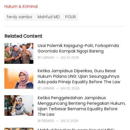
C
Hukum & Kriminal
a
T
t
ferdy sambo
Mahfud MD
POLRI
a
e
g
g
s
o
Related Content
:
r
i
Usai Polemik Kejagung-Polri, Forkopimda
e
Gorontalo Kompak Ngopi Bareng
s
BY
LUKMAN
JULI 14, 2026
:
Ketika Jampidsus Diperiksa, Guru Besar
Hukum Pidana UNG: Ujian Sesungguhnya
Ada pada Prinsip Equality Before The Law
BY
LUKMAN
JULI 12, 2026
Ketika Penggeledahan Jampidsus
Mengguncang Benteng Penegakan Hukum,
Ujian Terbesar Bernama Equality Before
The Law
BY
REDAKSI
JULI 11, 2026