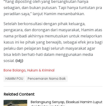
“Yang diposting oleh yang bersangkutan hanya
sebagian, dan bukan putusan. Tapi hanya tuntutan pra
peradilan saya,” lanjut Hamim menambahkan.
Setelah berkonsultasi dengan pihak keluarga,
pengacara, dan dorongan dari masyarakat, Hamim atas
nama pribadi akhirnya memutuskan untuk melaporkan
kasus ini ke pihak yang berwajib, sebagai efek jera bagi
pelaku dan pelajaran bagi seluruh masyarakat agar
bisa lebih berhati-hati dalam menggunakan media
sosial.
(idj)
C
Bone Bolango
,
Hukum & Kriminal
a
T
t
HAMIM POU
Pencemaran Nama Baik
a
e
g
g
s
o
Related Content
:
r
i
Berlangsung Senyap, Eksekusi Hamim Luput
e