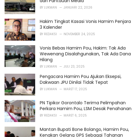
dari Pantauan Media
s
BY
LUKMAN
JANUARI 22, 2026
:
Hakim Tingkat Kasasi Vonis Hamim Penjara
3 Kalender
BY
REDAKSI
NOVEMBER 24, 2025
Vonis Bebas Hamim Pou, Hakim: Tak Ada
Wewenang Disalahgunakan, Tak Ada Dana
Hilang
BY
LUKMAN
JULI 23, 2025
Pengacara Hamim Pou Ajukan Eksepsi,
Dakwaan JPU Dinilai Tidak Tepat
BY
LUKMAN
MARET 17, 2025
PN Tipikor Gorontalo Terima Pelimpahan
Perkara Hamim Pou, LSM Desak Penahanan
BY
REDAKSI
MARET 6, 2025
Mantan Bupati Bone Bolango, Hamim Pou,
Kenakan Gelang GPS Sebagai Tahanan