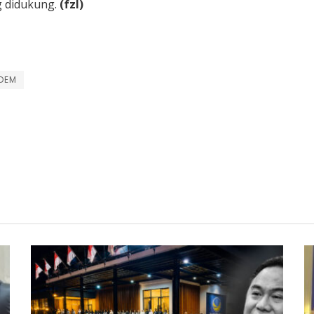
g didukung.
(fzl)
DEM