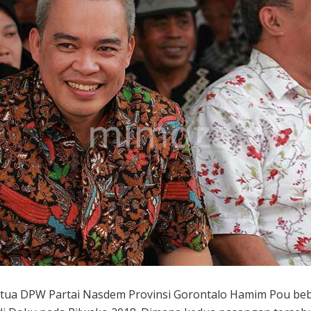
tua DPW Partai Nasdem Provinsi Gorontalo Hamim Pou beb