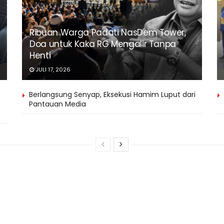
Ribuan Warga Padati NasDem Tower,
Doa untuk Kaka RG Mengalir Tanpa
Henti
JULI 17, 2026
Berlangsung Senyap, Eksekusi Hamim Luput dari
Pantauan Media