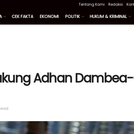
Tentang Kami
Redaksi
Kon
A
CEK FAKTA
EKONOMI
POLITIK
HUKUM & KRIMINAL
ukung Adhan Dambea-C
 read