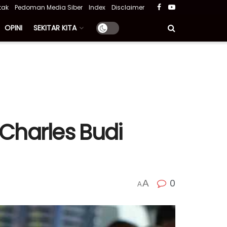
tak
Pedoman Media Siber
Index
Disclaimer
OPINI
SEKITAR KITA
harles Budi
0
A
A