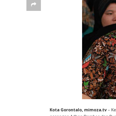
Kota Gorontalo, mimoza.tv
– Ke