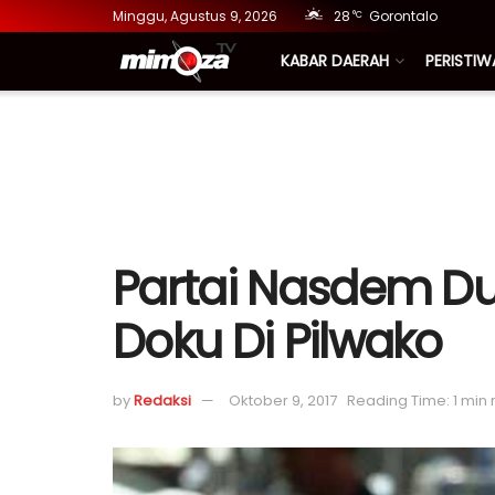
Minggu, Agustus 9, 2026
28
Gorontalo
°C
KABAR DAERAH
PERISTIW
Partai Nasdem D
Doku Di Pilwako
by
Redaksi
Oktober 9, 2017
Reading Time: 1 min