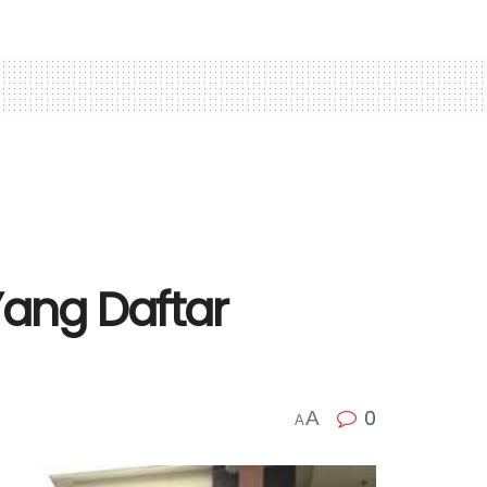
ang Daftar
0
A
A