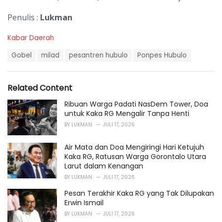
Penulis :
Lukman
C
Kabar Daerah
a
T
t
Gobel
milad
pesantren hubulo
Ponpes Hubulo
a
e
g
g
s
o
Related Content
:
r
i
Ribuan Warga Padati NasDem Tower, Doa
e
untuk Kaka RG Mengalir Tanpa Henti
s
BY
LUKMAN
JULI 17, 2026
:
Air Mata dan Doa Mengiringi Hari Ketujuh
Kaka RG, Ratusan Warga Gorontalo Utara
Larut dalam Kenangan
BY
LUKMAN
JULI 17, 2026
Pesan Terakhir Kaka RG yang Tak Dilupakan
Erwin Ismail
BY
LUKMAN
JULI 17, 2026