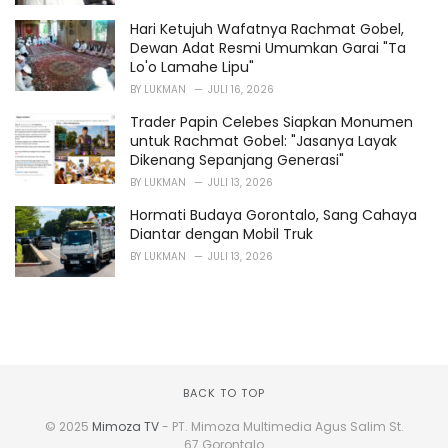
Hari Ketujuh Wafatnya Rachmat Gobel,
Dewan Adat Resmi Umumkan Garai "Ta
Lo'o Lamahe Lipu"
BY
LUKMAN
JULI 16, 2026
Trader Papin Celebes Siapkan Monumen
untuk Rachmat Gobel: "Jasanya Layak
Dikenang Sepanjang Generasi"
BY
LUKMAN
JULI 13, 2026
Hormati Budaya Gorontalo, Sang Cahaya
Diantar dengan Mobil Truk
BY
LUKMAN
JULI 13, 2026
BACK TO TOP
© 2025
Mimoza TV
- PT. Mimoza Multimedia Agus Salim St.
67 Gorontalo