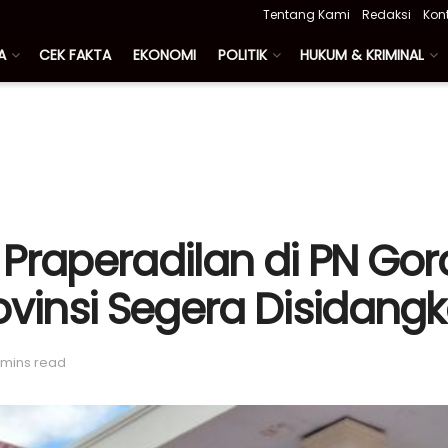
Tentang Kami
Redaksi
Kon
A
CEK FAKTA
EKONOMI
POLITIK
HUKUM & KRIMINAL
Praperadilan di PN Gor
ovinsi Segera Disidang
 mins read