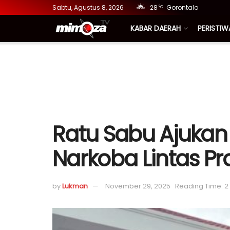
Sabtu, Agustus 8, 2026
28
Gorontalo
°C
KABAR DAERAH
PERISTIW
Ratu Sabu Ajukan 
Narkoba Lintas Pr
by
Lukman
November 29, 2025
Reading Time: 2