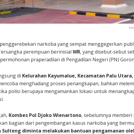
Pe
enggerebekan narkoba yang sempat menggegerkan publik le
Tersangka perempuan berinisial
WR
, yang disebut-sebut s
 permohonan praperadilan di Pengadilan Negeri (PN) Goron
ngsung di
Kelurahan Kayumalue, Kecamatan Palu Utara,
a mencoba menghadang proses penangkapan, bahkan melem
etika polisi berupaya mengamankan lokasi untuk menangka
i.
gah,
Kombes Pol Djoko Wienartono
, sebelumnya memberi 
an bagian dari pengembangan kasus narkoba yang bermula
da Sulteng diminta melakukan bantuan pengamanan oleh