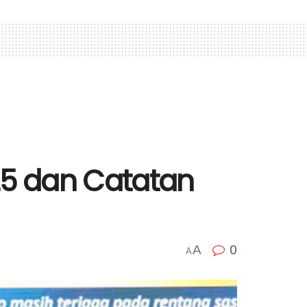
25 dan Catatan
0
A
A