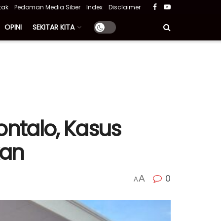
tak
Pedoman Media Siber
Index
Disclaimer
OPINI
SEKITAR KITA
ontalo, Kasus
kan
0
A
A