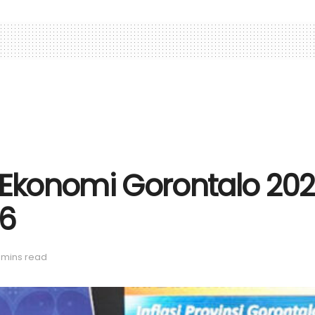
a Ekonomi Gorontalo 20
26
 mins read