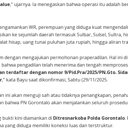
alue
,” ujarnya. Ia menegaskan bahwa operasi itu adalah ben
 mengamankan WR, perempuan yang diduga kuat mengendali
usikan ke sejumlah daerah termasuk Sulbar, Sulsel, Sultra, h
alat hisap, uang tunai puluhan juta rupiah, hingga aliran tr
 dengan mengajukan permohonan praperadilan. Hal ini d
 bahwa pengadilan telah menerima dan tengah memproses 
n terdaftar dengan nomor 9/Pid.Pra/2025/PN.Gto. Sida
r
,” kata Bayu saat dikonfirmasi, Sabtu (29/11/2025.
an ini akan menguji sah atau tidaknya penangkapan, penah
n bahwa PN Gorontalo akan menjalankan seluruh prosedur
 bukti kini diamankan di
Ditresnarkoba Polda Gorontalo
.
a yang diduga memiliki koneksi luas dan terstruktur.