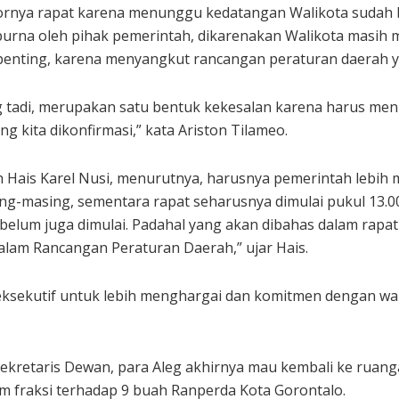
rnya rapat karena menunggu kedatangan Walikota sudah beru
purna oleh pihak pemerintah, dikarenakan Walikota masih 
 penting, karena menyangkut rancangan peraturan daerah 
 tadi, merupakan satu bentuk kekesalan karena harus menu
ng kita dikonfirmasi,” kata Ariston Tilameo.
h Hais Karel Nusi, menurutnya, harusnya pemerintah lebi
ing-masing, sementara rapat seharusnya dimulai pukul 13.
elum juga dimulai. Padahal yang akan dibahas dalam rapat 
alam Rancangan Peraturan Daerah,” ujar Hais.
eksekutif untuk lebih menghargai dan komitmen dengan wa
kretaris Dewan, para Aleg akhirnya mau kembali ke ruanga
fraksi terhadap 9 buah Ranperda Kota Gorontalo.