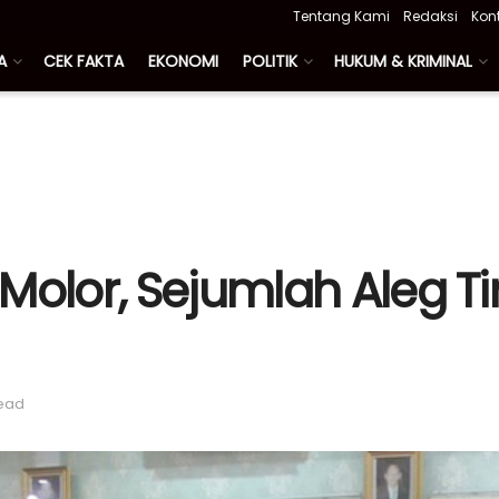
Tentang Kami
Redaksi
Kon
A
CEK FAKTA
EKONOMI
POLITIK
HUKUM & KRIMINAL
 Molor, Sejumlah Aleg 
read