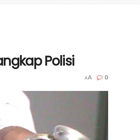
ngkap Polisi
0
A
A