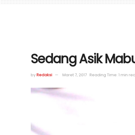
Sedang Asik Mabuk
by
Redaksi
Maret 7, 2017
Reading Time: 1 min re