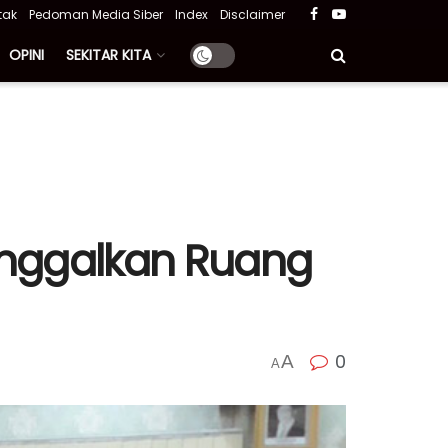
tak
Pedoman Media Siber
Index
Disclaimer
OPINI
SEKITAR KITA
Tinggalkan Ruang
0
A
A