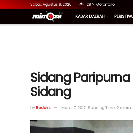
Sabtu, Agustus 8, 2026
28
Gorontalo
°C
KABAR DAERAH
PERISTIW
Sidang Paripurna
Sidang
by
Redaksi
Maret 7, 2017
Reading Time: 2 mins 