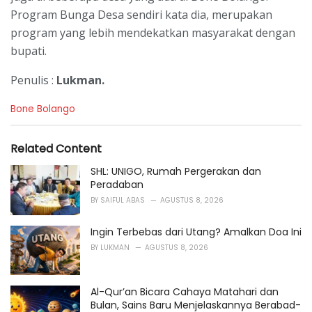
Program Bunga Desa sendiri kata dia, merupakan
program yang lebih mendekatkan masyarakat dengan
bupati.
Penulis :
Lukman.
C
Bone Bolango
a
t
e
Related Content
g
o
SHL: UNIGO, Rumah Pergerakan dan
r
Peradaban
i
BY
SAIFUL ABAS
AGUSTUS 8, 2026
e
s
Ingin Terbebas dari Utang? Amalkan Doa Ini
:
BY
LUKMAN
AGUSTUS 8, 2026
Al-Qur’an Bicara Cahaya Matahari dan
Bulan, Sains Baru Menjelaskannya Berabad-