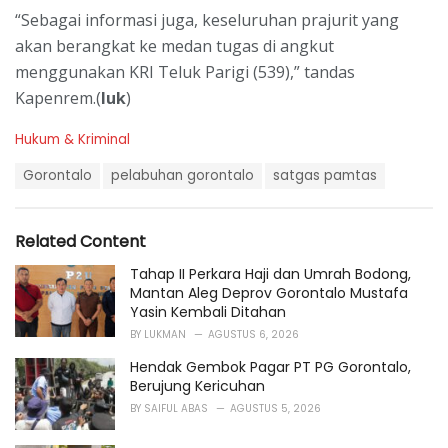
“Sebagai informasi juga, keseluruhan prajurit yang
akan berangkat ke medan tugas di angkut
menggunakan KRI Teluk Parigi (539),” tandas
Kapenrem.(
luk
)
C
Hukum & Kriminal
a
T
t
Gorontalo
pelabuhan gorontalo
satgas pamtas
a
e
g
g
s
o
Related Content
:
r
i
Tahap II Perkara Haji dan Umrah Bodong,
e
Mantan Aleg Deprov Gorontalo Mustafa
s
Yasin Kembali Ditahan
:
BY
LUKMAN
AGUSTUS 6, 2026
Hendak Gembok Pagar PT PG Gorontalo,
Berujung Kericuhan
BY
SAIFUL ABAS
AGUSTUS 5, 2026