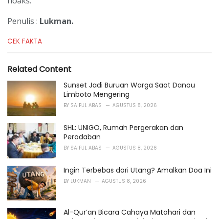
hoaks.
Penulis :
Lukman.
C
CEK FAKTA
a
t
e
Related Content
g
o
Sunset Jadi Buruan Warga Saat Danau
r
Limboto Mengering
i
BY
SAIFUL ABAS
AGUSTUS 8, 2026
e
s
SHL: UNIGO, Rumah Pergerakan dan
:
Peradaban
BY
SAIFUL ABAS
AGUSTUS 8, 2026
Ingin Terbebas dari Utang? Amalkan Doa Ini
BY
LUKMAN
AGUSTUS 8, 2026
Al-Qur’an Bicara Cahaya Matahari dan