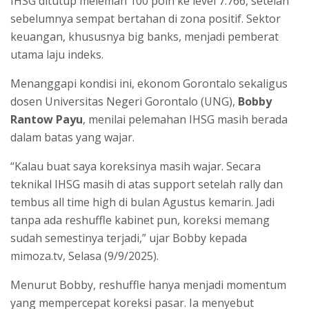
IHSG ditutup melemah 100 poin ke level 7.766, setelah
sebelumnya sempat bertahan di zona positif. Sektor
keuangan, khususnya big banks, menjadi pemberat
utama laju indeks.
Menanggapi kondisi ini, ekonom Gorontalo sekaligus
dosen Universitas Negeri Gorontalo (UNG),
Bobby
Rantow Payu
, menilai pelemahan IHSG masih berada
dalam batas yang wajar.
“Kalau buat saya koreksinya masih wajar. Secara
teknikal IHSG masih di atas support setelah rally dan
tembus all time high di bulan Agustus kemarin. Jadi
tanpa ada reshuffle kabinet pun, koreksi memang
sudah semestinya terjadi,” ujar Bobby kepada
mimoza.tv, Selasa (9/9/2025).
Menurut Bobby, reshuffle hanya menjadi momentum
yang mempercepat koreksi pasar. Ia menyebut