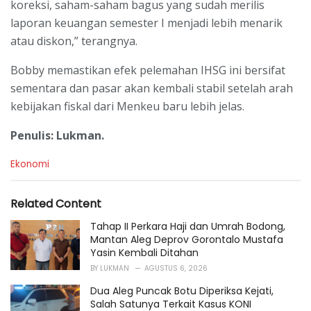
koreksi, saham-saham bagus yang sudah merilis
laporan keuangan semester I menjadi lebih menarik
atau diskon,” terangnya.
Bobby memastikan efek pelemahan IHSG ini bersifat
sementara dan pasar akan kembali stabil setelah arah
kebijakan fiskal dari Menkeu baru lebih jelas.
Penulis: Lukman.
C
Ekonomi
a
t
e
Related Content
g
o
Tahap II Perkara Haji dan Umrah Bodong,
r
Mantan Aleg Deprov Gorontalo Mustafa
i
Yasin Kembali Ditahan
e
BY
LUKMAN
AGUSTUS 6, 2026
s
:
Dua Aleg Puncak Botu Diperiksa Kejati,
Salah Satunya Terkait Kasus KONI