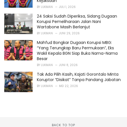
Kejaksaan
BY
LUKMAN
JULI 1, 2026
24 Saksi Sudah Diperiksa, Sidang Dugaan
Korupsi Pemeliharaan Jalan Nani
Wartabone Masih Berlanjut
BY
LUKMAN
JUNI 29, 2026
Mahfud Bongkar Dugaan Korupsi MBG:
“Yang Terungkap Baru Permukaan”, Eks
Wakil Kepala BGN Siap Buka Nama-Nama
Besar
BY
LUKMAN
JUNI 8, 2026
Tak Ada Pilih Kasih, Kajati Gorontalo Minta
Koruptor “Disikat” Tanpa Pandang Jabatan
BY
LUKMAN
MEI 22, 2026
BACK TO TOP