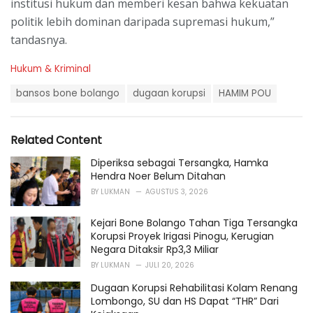
institusi hukum dan memberi kesan bahwa kekuatan
politik lebih dominan daripada supremasi hukum,”
tandasnya.
C
Hukum & Kriminal
a
T
t
bansos bone bolango
dugaan korupsi
HAMIM POU
a
e
g
g
s
o
Related Content
:
r
i
Diperiksa sebagai Tersangka, Hamka
e
Hendra Noer Belum Ditahan
s
BY
LUKMAN
AGUSTUS 3, 2026
:
Kejari Bone Bolango Tahan Tiga Tersangka
Korupsi Proyek Irigasi Pinogu, Kerugian
Negara Ditaksir Rp3,3 Miliar
BY
LUKMAN
JULI 20, 2026
Dugaan Korupsi Rehabilitasi Kolam Renang
Lombongo, SU dan HS Dapat “THR” Dari