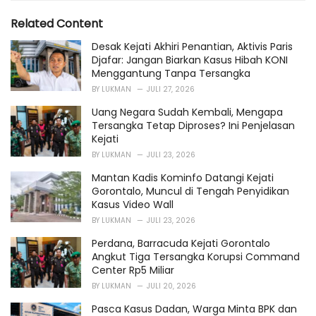
g
s
o
Related Content
:
r
i
Desak Kejati Akhiri Penantian, Aktivis Paris
e
Djafar: Jangan Biarkan Kasus Hibah KONI
s
Menggantung Tanpa Tersangka
:
BY
LUKMAN
JULI 27, 2026
Uang Negara Sudah Kembali, Mengapa
Tersangka Tetap Diproses? Ini Penjelasan
Kejati
BY
LUKMAN
JULI 23, 2026
Mantan Kadis Kominfo Datangi Kejati
Gorontalo, Muncul di Tengah Penyidikan
Kasus Video Wall
BY
LUKMAN
JULI 23, 2026
Perdana, Barracuda Kejati Gorontalo
Angkut Tiga Tersangka Korupsi Command
Center Rp5 Miliar
BY
LUKMAN
JULI 20, 2026
Pasca Kasus Dadan, Warga Minta BPK dan