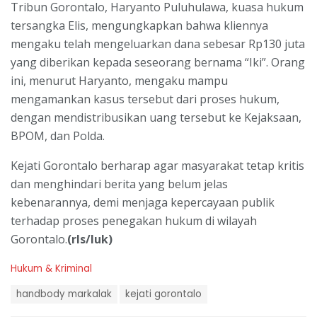
Tribun Gorontalo, Haryanto Puluhulawa, kuasa hukum
tersangka Elis, mengungkapkan bahwa kliennya
mengaku telah mengeluarkan dana sebesar Rp130 juta
yang diberikan kepada seseorang bernama “Iki”. Orang
ini, menurut Haryanto, mengaku mampu
mengamankan kasus tersebut dari proses hukum,
dengan mendistribusikan uang tersebut ke Kejaksaan,
BPOM, dan Polda.
Kejati Gorontalo berharap agar masyarakat tetap kritis
dan menghindari berita yang belum jelas
kebenarannya, demi menjaga kepercayaan publik
terhadap proses penegakan hukum di wilayah
Gorontalo.
(rls/luk)
C
Hukum & Kriminal
a
T
t
handbody markalak
kejati gorontalo
a
e
g