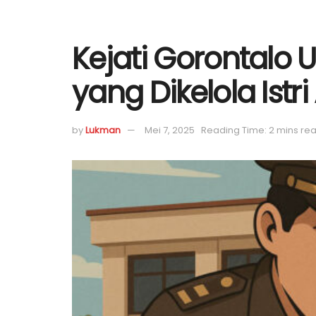
Kejati Gorontal
yang Dikelola Istri
by
Lukman
Mei 7, 2025
Reading Time: 2 mins re