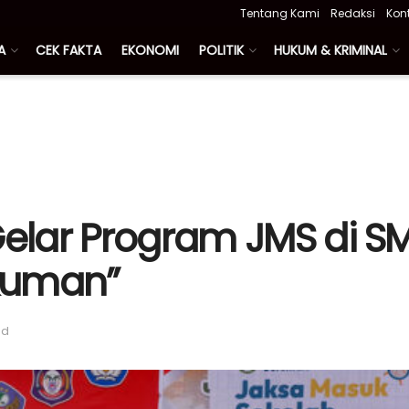
Tentang Kami
Redaksi
Kon
A
CEK FAKTA
EKONOMI
POLITIK
HUKUM & KRIMINAL
Gelar Program JMS di SM
kuman”
ad