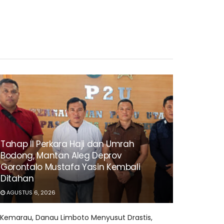
Tahap II Perkara Haji dan Umrah
Bodong, Mantan Aleg Deprov
Gorontalo Mustafa Yasin Kembali
Ditahan
AGUSTUS 6, 2026
Kemarau, Danau Limboto Menyusut Drastis,