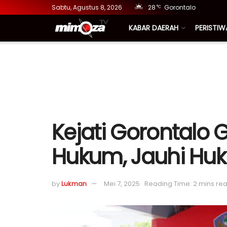
Sabtu, Agustus 8, 2026
28
Gorontalo
°C
KABAR DAERAH
PERISTIW
Kejati Gorontalo 
Hukum, Jauhi Hu
by
Lukman
Mei 7, 2025
Reading Time: 2 mins re