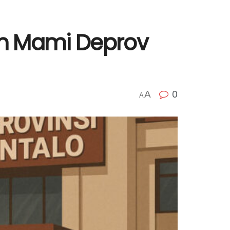
an Mami Deprov
0
A
A