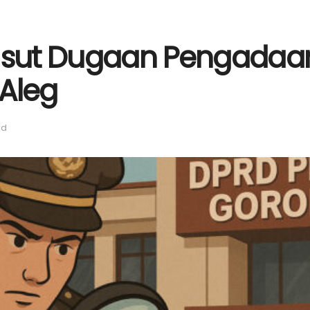
o Usut Dugaan Pengada
 Aleg
ad