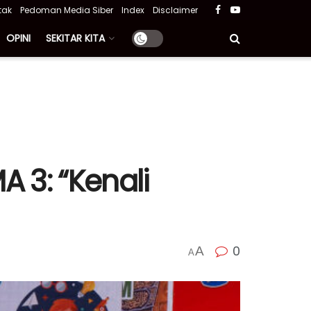
tak
Pedoman Media Siber
Index
Disclaimer
OPINI
SEKITAR KITA
A 3: “Kenali
0
A
A