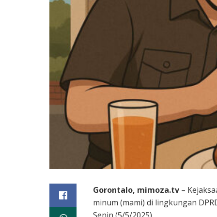
Gorontalo, mimoza.tv
– Kejaksa
minum (mami) di lingkungan DPRD 
Senin (5/5/2025).