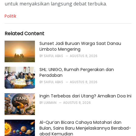
untuk menyaksikan langsung debat terbuka.
C
Politik
a
t
e
Related Content
g
o
Sunset Jadi Buruan Warga Saat Danau
r
Limboto Mengering
i
BY
SAIFUL ABAS
AGUSTUS 8, 2026
e
s
SHL: UNIGO, Rumah Pergerakan dan
:
Peradaban
BY
SAIFUL ABAS
AGUSTUS 8, 2026
Ingin Terbebas dari Utang? Amalkan Doa Ini
BY
LUKMAN
AGUSTUS 8, 2026
Al-Qur’an Bicara Cahaya Matahari dan
Bulan, Sains Baru Menjelaskannya Berabad-
abad Kemudian