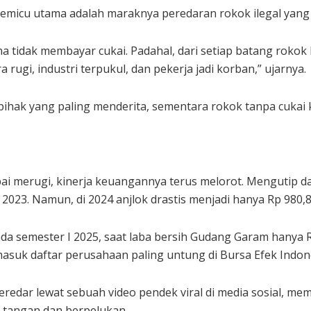
micu utama adalah maraknya peredaran rokok ilegal yang m
 tidak membayar cukai. Padahal, dari setiap batang rokok l
a rugi, industri terpukul, dan pekerja jadi korban,” ujarnya.
pihak yang paling menderita, sementara rokok tanpa cukai k
 merugi, kinerja keuangannya terus melorot. Mengutip dat
 2023. Namun, di 2024 anjlok drastis menjadi hanya Rp 980,8 
a semester I 2025, saat laba bersih Gudang Garam hanya Rp
asuk daftar perusahaan paling untung di Bursa Efek Indon
edar lewat sebuah video pendek viral di media sosial, me
t tangan dan berpelukan.