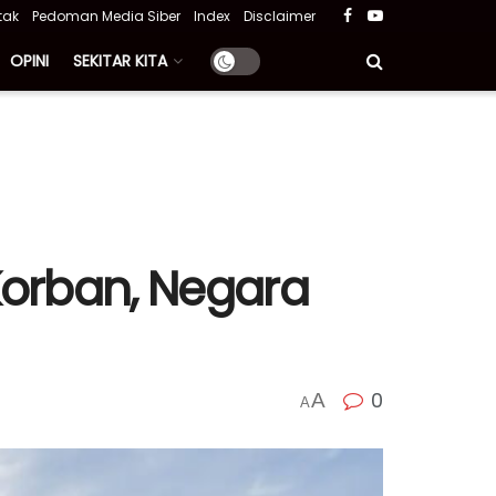
tak
Pedoman Media Siber
Index
Disclaimer
OPINI
SEKITAR KITA
orban, Negara
0
A
A