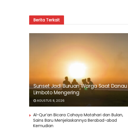
Berita
Terkait
Sunset Jadi Buruan Warga Saat Danau
Limboto Mengering
AGUSTUS 8, 2026
Al-Qur’an Bicara Cahaya Matahari dan Bulan,
Sains Baru Menjelaskannya Berabad-abad
Kemudian