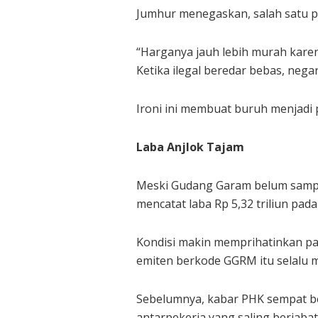
Jumhur menegaskan, salah satu pe
“Harganya jauh lebih murah karena
Ketika ilegal beredar bebas, negar
Ironi ini membuat buruh menjadi 
Laba Anjlok Tajam
Meski Gudang Garam belum sampai
mencatat laba Rp 5,32 triliun pada
Kondisi makin memprihatinkan pad
emiten berkode GGRM itu selalu m
Sebelumnya, kabar PHK sempat ber
antarpekerja yang saling berjaba