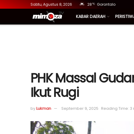
Sabtu, Agustus 8, 2026
28
Gorontalo
°C
KABAR DAERAH
PERISTIW
PHK Massal Gudan
Ikut Rugi
by
Lukman
September 9, 2025
Reading Time: 3