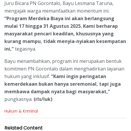
Juru Bicara PN Gorontalo, Bayu Lesmana Taruna,
mengajak warga memanfaatkan momentum ini.
“Program Merdeka Biaya ini akan berlangsung
mulai 17 hingga 31 Agustus 2025. Kami berharap
masyarakat pencari keadilan, khususnya yang
kurang mampu, tidak menyia-nyiakan kesempatan
ini,”
tegasnya.
Bayu menambahkan, program ini merupakan bentuk
komitmen PN Gorontalo dalam menghadirkan layanan
hukum yang inklusif.
“Kami ingin peringatan
kemerdekaan bukan hanya seremonial, tapi juga
membawa dampak nyata bagi masyarakat,”
pungkasnya.
(rls/luk)
C
Hukum & Kriminal
a
t
e
Related Content