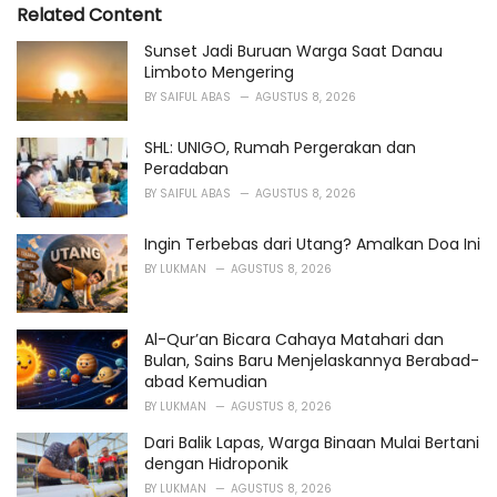
e
Related Content
g
o
Sunset Jadi Buruan Warga Saat Danau
r
Limboto Mengering
i
BY
SAIFUL ABAS
AGUSTUS 8, 2026
e
s
SHL: UNIGO, Rumah Pergerakan dan
:
Peradaban
BY
SAIFUL ABAS
AGUSTUS 8, 2026
Ingin Terbebas dari Utang? Amalkan Doa Ini
BY
LUKMAN
AGUSTUS 8, 2026
Al-Qur’an Bicara Cahaya Matahari dan
Bulan, Sains Baru Menjelaskannya Berabad-
abad Kemudian
BY
LUKMAN
AGUSTUS 8, 2026
Dari Balik Lapas, Warga Binaan Mulai Bertani
dengan Hidroponik
BY
LUKMAN
AGUSTUS 8, 2026