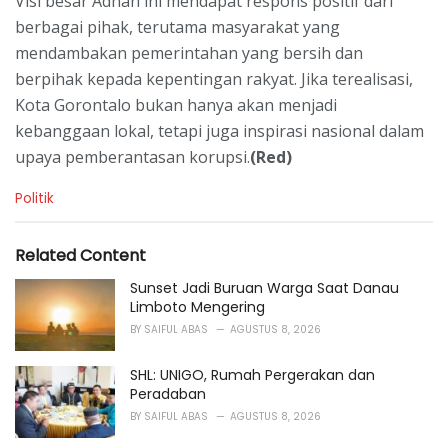
Visi besar Adhan ini mendapat respons positif dari
berbagai pihak, terutama masyarakat yang
mendambakan pemerintahan yang bersih dan
berpihak kepada kepentingan rakyat. Jika terealisasi,
Kota Gorontalo bukan hanya akan menjadi
kebanggaan lokal, tetapi juga inspirasi nasional dalam
upaya pemberantasan korupsi.
(Red)
C
Politik
a
t
e
Related Content
g
o
Sunset Jadi Buruan Warga Saat Danau
r
Limboto Mengering
i
BY
SAIFUL ABAS
AGUSTUS 8, 2026
e
s
SHL: UNIGO, Rumah Pergerakan dan
:
Peradaban
BY
SAIFUL ABAS
AGUSTUS 8, 2026