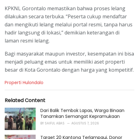
KPKNL Gorontalo memastikan bahwa proses lelang
dilakukan secara terbuka. “Peserta cukup mendaftar
dan mengikuti lelang melalui portal resmi, tanpa harus
hadir langsung di lokasi,” demikian keterangan di
laman resmi lelang.
Bagi masyarakat maupun investor, kesempatan ini bisa
menjadi peluang emas untuk memiliki aset properti
besar di Kota Gorontalo dengan harga yang kompetitif.
C
Properti Hulondalo
a
t
e
Related Content
g
o
Dari Balik Tembok Lapas, Warga Binaan
r
Tanamkan Semangat Kepramukaan
i
BY
SAIFUL ABAS
AGUSTUS 7, 2026
e
s
Target 20 Kantong Terlampaui, Donor
: