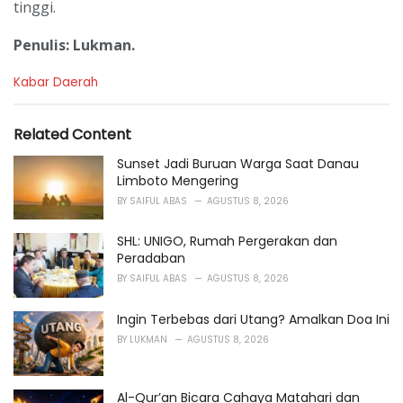
tinggi.
Penulis: Lukman.
C
Kabar Daerah
a
t
e
Related Content
g
o
Sunset Jadi Buruan Warga Saat Danau
r
Limboto Mengering
i
BY
SAIFUL ABAS
AGUSTUS 8, 2026
e
s
SHL: UNIGO, Rumah Pergerakan dan
:
Peradaban
BY
SAIFUL ABAS
AGUSTUS 8, 2026
Ingin Terbebas dari Utang? Amalkan Doa Ini
BY
LUKMAN
AGUSTUS 8, 2026
Al-Qur’an Bicara Cahaya Matahari dan